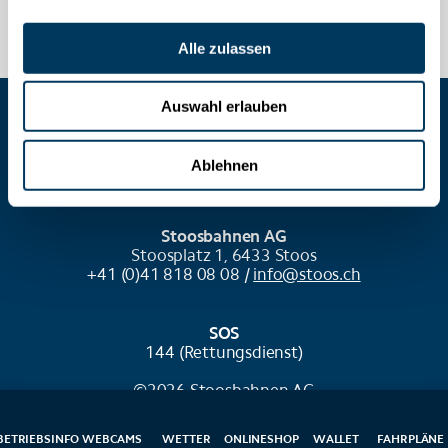
Alle zulassen
Auswahl erlauben
COOKIES VERWALTEN
Ablehnen
Stoosbahnen AG
Stoosplatz 1, 6433 Stoos
+41 (0)41 818 08 08 /
info@stoos.ch
SOS
144 (Rettungsdienst)
©2026 Stoosbahnen AG
BETRIEBSINFO
WEBCAMS
WETTER
ONLINESHOP
WALLET
FAHRPLÄNE