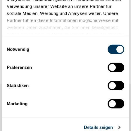
ÜBERNACHTEN AUF DEM
Verwendung unserer Website an unsere Partner für
STOOS
soziale Medien, Werbung und Analysen weiter. Unsere
Partner führen diese Informationen möglicherweise mit
Sie suchen eine Unterkunft auf dem Stoos?
weiteren Daten zusammen, die Sie ihnen bereitgestellt
Direkt an der Skipiste oder lieber ausserhalb
haben oder die sie im Rahmen Ihrer Nutzung der Dienste
des Bergdorfes - Es gibt für alle etwas.
gesammelt haben.
Einwilligungsauswahl
Notwendig
Vom 4-Sterne Hotel mit Wellness-Möglichkeit bis hin
zur gemütlichen Gruppenunterkunft.
Präferenzen
Statistiken
Marketing
Details zeigen