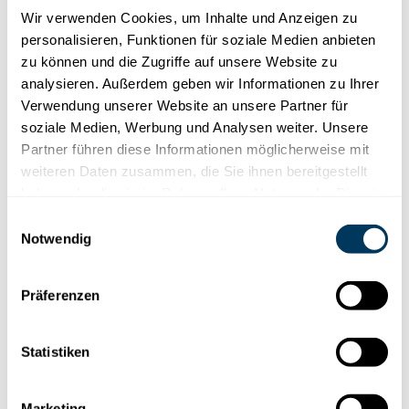
STOOS DORF
Wir verwenden Cookies, um Inhalte und Anzeigen zu
Spielerisches Entdecken
personalisieren, Funktionen für soziale Medien anbieten
zu können und die Zugriffe auf unsere Website zu
analysieren. Außerdem geben wir Informationen zu Ihrer
Verwendung unserer Website an unsere Partner für
Im Bergdorf Stoos gibt es viel zu Erleben.
soziale Medien, Werbung und Analysen weiter. Unsere
Von einem gemütlichen Spaziergang über
Partner führen diese Informationen möglicherweise mit
kulinarische Vielfalt bis zu toller Aussicht. Das
weiteren Daten zusammen, die Sie ihnen bereitgestellt
Dorf Stoos bietet generationsübergreifend
haben oder die sie im Rahmen Ihrer Nutzung der Dienste
für alle was und ist auch geeignet für
gesammelt haben.
Einwilligungsauswahl
Familien mit Kleinkindern. Ruhig, gemütlich
Notwendig
und sanft ist genau das, was Sie suchen?
Dann lassen Sie sich von den folgenden
Erlebnissen inspirieren.
Präferenzen
STOOS ERLEBNISSE IM DORF
Statistiken
Marketing