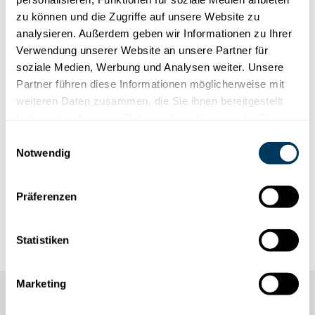
KLINGENSTOCK WINTER
zu können und die Zugriffe auf unsere Website zu
Kraftvoll & urchig
analysieren. Außerdem geben wir Informationen zu Ihrer
Verwendung unserer Website an unsere Partner für
soziale Medien, Werbung und Analysen weiter. Unsere
Partner führen diese Informationen möglicherweise mit
Erfrischend aktiv, alpin und ausdauernd - das
weiteren Daten zusammen, die Sie ihnen bereitgestellt
ist der Klingenstock. Besonders geeignet für
haben oder die sie im Rahmen Ihrer Nutzung der Dienste
sportliche Gäste. Lassen Sie sich von der
gesammelt haben.
Einwilligungsauswahl
Natur begeistern und erleben Sie den
Notwendig
Klingenstock hautnah.
Präferenzen
STOOS ERLEBNISSE AM KLINGENSTOCK
Statistiken
Marketing