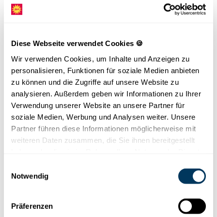
GPS SCHNITZELJAGD
Bei diesem Team Event ist die ganze Gruppe
auf verschiedenen Ebenen gefordert.
Diese Webseite verwendet Cookies 🍪
Dauer:
Wir verwenden Cookies, um Inhalte und Anzeigen zu
Sprachen:
personalisieren, Funktionen für soziale Medien anbieten
Teilnehmerzahl:
zu können und die Zugriffe auf unsere Website zu
Preis pro Person:
ab CHF 55.- im Sommer und ab CHF
analysieren. Außerdem geben wir Informationen zu Ihrer
Reservation:
info@stoos.ch
Verwendung unserer Website an unsere Partner für
soziale Medien, Werbung und Analysen weiter. Unsere
Die Challenge besteht darin, die Verstecke und
Partner führen diese Informationen möglicherweise mit
Aufgaben mittels des GPS Geräts aufzuspüren. Die
weiteren Daten zusammen, die Sie ihnen bereitgestellt
Teams erhalten am Start Hilfsmittel oder sie müssen
diese auf dem Weg finden. An gewissen Posten
haben oder die sie im Rahmen Ihrer Nutzung der Dienste
braucht es den Einsatz des ganzen Teams, damit man
gesammelt haben.
Einwilligungsauswahl
die Buchstaben kommt, welche die Gruppe zum
Notwendig
Lösungswort bringt. Den grössten Schatz gibt es für
die Gruppe, die das Lösungswort am schnellsten
findet.
Präferenzen