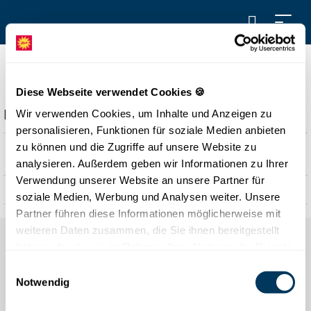
SCHWYZER BÄRGHUS
Diese Webseite verwendet Cookies 🍪
Beschreibung
Wir verwenden Cookies, um Inhalte und Anzeigen zu
personalisieren, Funktionen für soziale Medien anbieten
Das Schwyzer Bärghus befindet sich mitten im Dorf Stoos
zu können und die Zugriffe auf unsere Website zu
und bietet 180 Schlafstellen in Mehrbettzimmer sowie
analysieren. Außerdem geben wir Informationen zu Ihrer
Familienzimmer.
Verwendung unserer Website an unsere Partner für
In allen Zimmern gibt es fliessend Wasser. Es werden
soziale Medien, Werbung und Analysen weiter. Unsere
Etagenduschen angeboten und alle Betten sind mit Duvets
Partner führen diese Informationen möglicherweise mit
und Kissen ausgestattet.
weiteren Daten zusammen, die Sie ihnen bereitgestellt
haben oder die sie im Rahmen Ihrer Nutzung der Dienste
gesammelt haben.
Einwilligungsauswahl
Notwendig