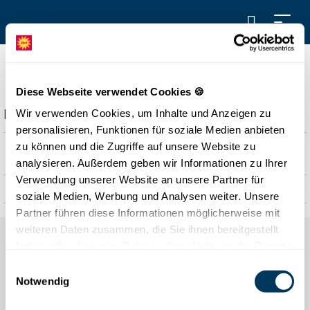
MAURI'S HÜTTE IM WINTER
Diese Webseite verwendet Cookies 🍪
Beschreibung
Wir verwenden Cookies, um Inhalte und Anzeigen zu
personalisieren, Funktionen für soziale Medien anbieten
Geniessen Sie auf der Sonnenterrasse das spezielle
zu können und die Zugriffe auf unsere Website zu
Winterfeeling mit einem Schmankerl aus der Küche,
analysieren. Außerdem geben wir Informationen zu Ihrer
abgerundet mit einem kräftigen Getränk.
Verwendung unserer Website an unsere Partner für
Die Rösti darf so wenig fehlen, wie der Kaiserschmarn aus
soziale Medien, Werbung und Analysen weiter. Unsere
dem Land der Mutter des Wirten. Sollte unerwartet die
Partner führen diese Informationen möglicherweise mit
Sonne nicht mitspielen, erwartet Sie im "Schlechtwetter
weiteren Daten zusammen, die Sie ihnen bereitgestellt
Raum" eine spezielle Stadl Atmosphäre.
haben oder die sie im Rahmen Ihrer Nutzung der Dienste
gesammelt haben.
Einwilligungsauswahl
Notwendig