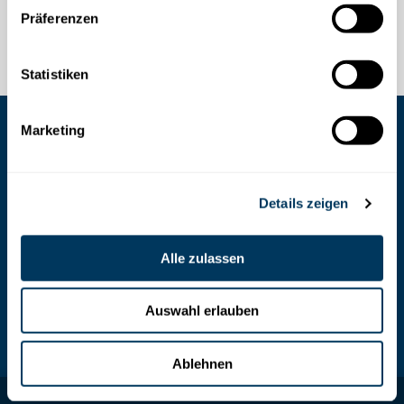
Präferenzen
Statistiken
Marketing
COOKIES VERWALTEN
Details zeigen
Stoosbahnen AG
Stoosplatz 1, 6433 Stoos
Alle zulassen
+41 (0)41 818 08 08 /
info@stoos.ch
Auswahl erlauben
SOS
144 (Rettungsdienst)
Ablehnen
©2026 Stoosbahnen AG