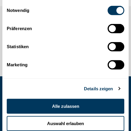
gesammelt haben.
Einwilligungsauswahl
Notwendig
Präferenzen
Statistiken
Marketing
Details zeigen
COOKIES VERWALTEN
Alle zulassen
Stoosbahnen AG
Auswahl erlauben
Stoosplatz 1, 6433 Stoos